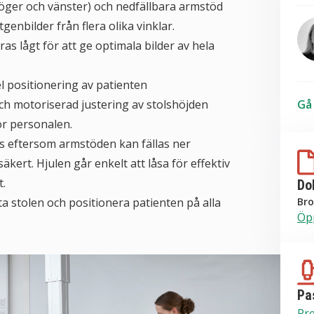
höger och vänster) och nedfällbara armstöd
genbilder från flera olika vinklar.
s lågt för att ge optimala bilder av hela
l positionering av patienten
h motoriserad justering av stolshöjden
Gå 
S
ör personalen.
as eftersom armstöden kan fällas ner
äkert. Hjulen går enkelt att låsa för effektiv
t.
Do
ytta stolen och positionera patienten på alla
Bro
Öp
Pas
Pre