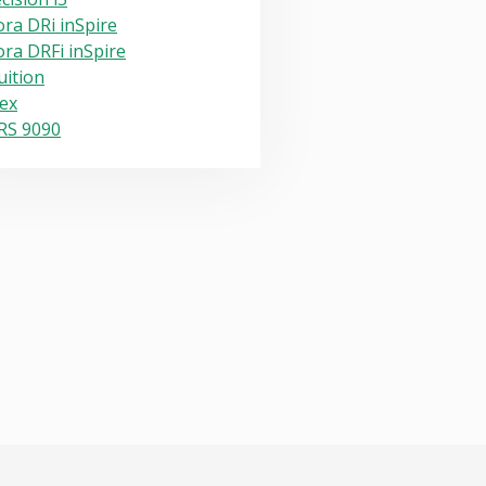
ra DRi inSpire
ra DRFi inSpire
uition
ex
RS 9090