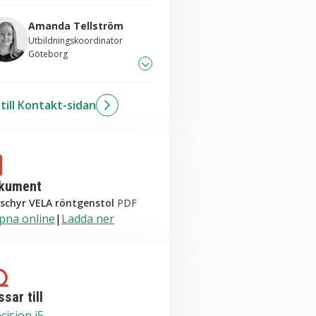
Amanda Tellström
Utbildningskoordinator
Göteborg
031-706 83 26
till Kontakt-sidan
kicka mail till Amanda
kument
schyr VELA röntgenstol
PDF
pna online
|
Ladda ner
sar till
cision i5