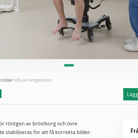
stolar
/
VELA röntgenstol
l
Lägg 
ör röntgen av bröstkorg och övre
Fr
 stabiliseras för att få korrekta bilder.