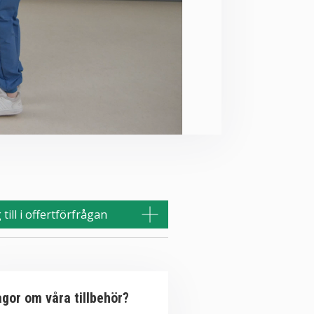
till i offertförfrågan
ågor om våra tillbehör?