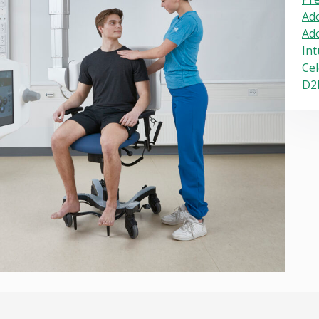
Ado
Ado
Int
Cel
D2