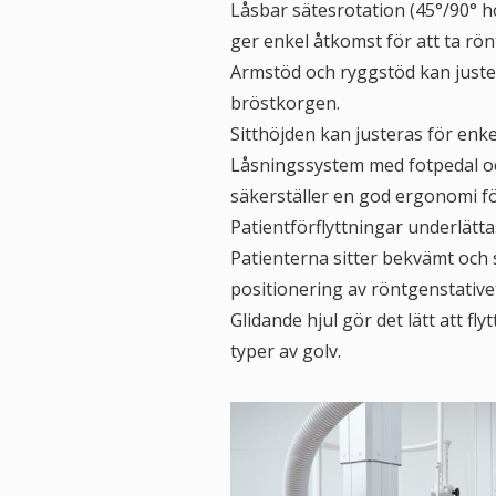
Låsbar sätesrotation (45°/90° 
ger enkel åtkomst för att ta rönt
Armstöd och ryggstöd kan justera
bröstkorgen.
Sitthöjden kan justeras för enke
Låsningssystem med fotpedal oc
säkerställer en god ergonomi f
Patientförflyttningar underlätt
Patienterna sitter bekvämt och s
positionering av röntgenstative
Glidande hjul gör det lätt att fl
typer av golv.