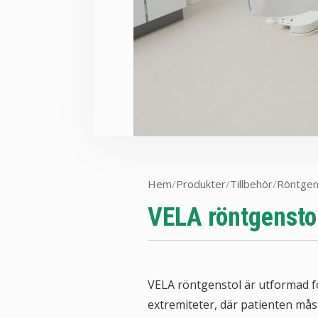
Hem
/
Produkter
/
Tillbehör
/
Röntgen
VELA röntgensto
VELA röntgenstol är utformad f
extremiteter, där patienten måste