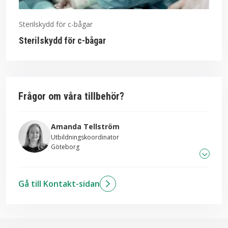
Sterilskydd för c-bågar
Sterilskydd för c-bågar
Frågor om våra tillbehör?
Amanda Tellström
Utbildningskoordinator
Göteborg
031-706 83 26
Gå till Kontakt-sidan
Skicka mail till Amanda