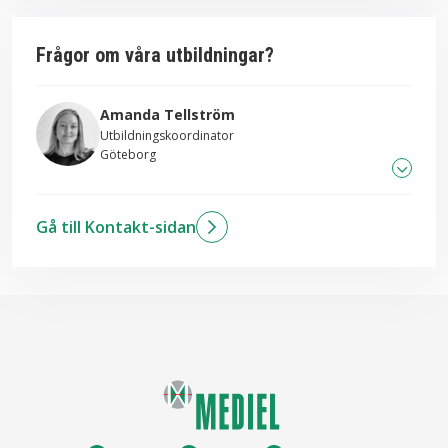
Frågor om våra utbildningar?
Amanda Tellström
Utbildningskoordinator
Göteborg
031-706 83 26
Gå till Kontakt-sidan
Skicka mail till Amanda