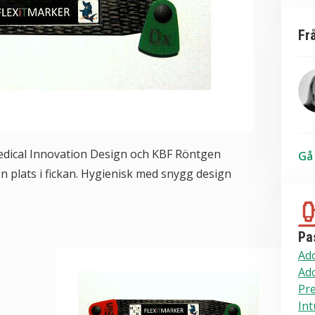
Fr
edical Innovation Design och KBF Röntgen
Gå 
S
ten plats i fickan. Hygienisk med snygg design
Pas
Ado
Ado
Pre
Int