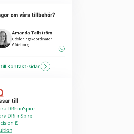
ågor om våra tillbehör?
Amanda Tellström
Utbildningskoordinator
Göteborg
031-706 83 26
till Kontakt-sidan
kicka mail till Amanda
sar till
ra DRFi inSpire
ra DRi inSpire
cision i5
uition