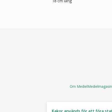
18 cm lång
Om Mediel
Medielmagasin
Kakor används för att föra sta