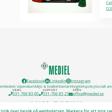
Cel
D2
Facebook
LinkedIn
Instagram
et
Mediels stipendium
Miljö & kvalitet
Karriär
Integritetspolicy
Socialt a
VÄXEL
SUPPORT
SKRIV
031-706 83 00
031-706 83 23
office@mediel.se
Mediel AB, Box 172, 431 22 Mölndal
tistik över besök på webbplatsen. Markera för att inte sam