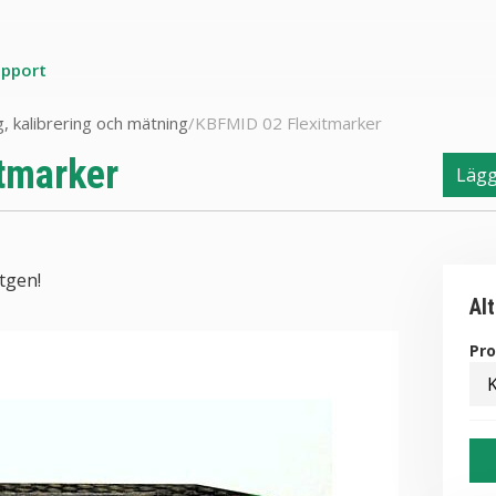
upport
, kalibrering och mätning
/
KBFMID 02 Flexitmarker
tmarker
Lägg 
tgen!
Al
Pr