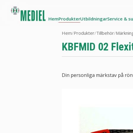
Hem
Produkter
Utbildningar
Service & s
Hem
/
Produkter
/
Tillbehör
/
Märkning
KBFMID 02 Flexi
Din personliga märkstav på rön