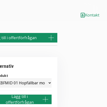
Kontakt
till i offertförfrågan
ternativ
odukt
Lägg till i
offertförfrågan