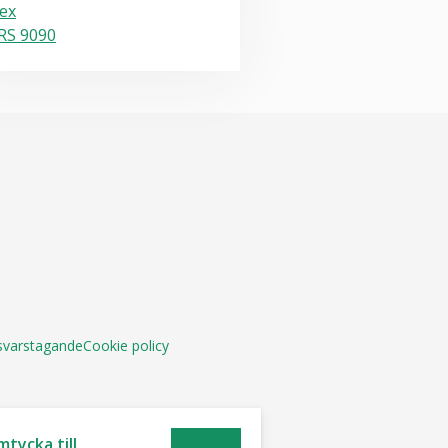
ex
RS 9090
nsvarstagande
Cookie policy
tycka till