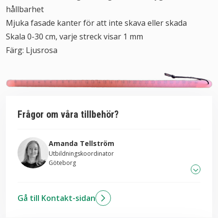
hållbarhet
Mjuka fasade kanter för att inte skava eller skada
Skala 0-30 cm, varje streck visar 1 mm
Färg: Ljusrosa
Frågor om våra tillbehör?
Amanda Tellström
Utbildningskoordinator
Göteborg
031-706 83 26
Gå till Kontakt-sidan
Skicka mail till Amanda