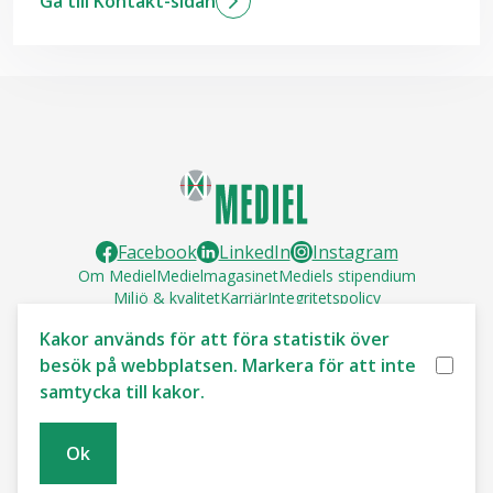
Gå till Kontakt-sidan
Skicka mail till Gösta
Facebook
LinkedIn
Instagram
Om Mediel
Medielmagasinet
Mediels stipendium
Miljö & kvalitet
Karriär
Integritetspolicy
Socialt ansvarstagande
Cookie policy
Kakor används för att föra statistik över
VÄXEL
031-706 83 00
besök på webbplatsen. Markera för att inte
SUPPORT
031-706 83 23
samtycka till kakor.
SKRIV
office@mediel.se
Ok
Mediel AB, Box 172, 431 22 Mölndal