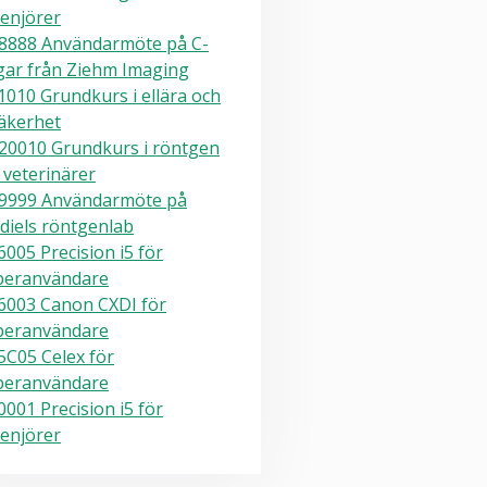
enjörer
8888 Användarmöte på C-
gar från Ziehm Imaging
010 Grundkurs i ellära och
äkerhet
20010 Grundkurs i röntgen
 veterinärer
9999 Användarmöte på
diels röntgenlab
005 Precision i5 för
peranvändare
6003 Canon CXDI för
peranvändare
5C05 Celex för
peranvändare
001 Precision i5 för
enjörer