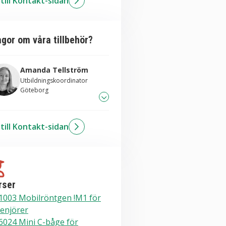
till Kontakt-sidan
kicka mail till Amanda
ågor om våra tillbehör?
Amanda Tellström
Utbildningskoordinator
Göteborg
031-706 83 26
till Kontakt-sidan
kicka mail till Amanda
rser
1003 Mobilröntgen !M1 för
enjörer
6024 Mini C-båge för