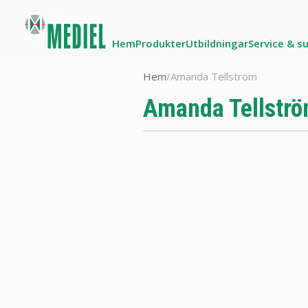
Hem
Produkter
Utbildningar
Service & s
Hem
/
Amanda Tellström
Amanda Tellstr