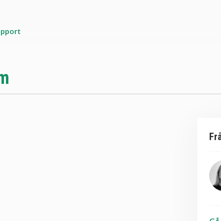
upport
öm
Fr