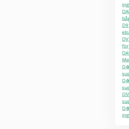
ing
DA
bå
D91
els
DV
för
DA
Me
D46
su
D4
su
D5
su
D40
ing